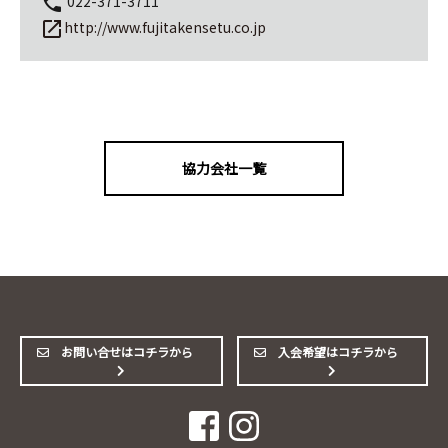
022-371-3711
local_phone
http://www.fujitakensetu.co.jp
launch
協力会社一覧
お問い合せはコチラから
入会希望はコチラから