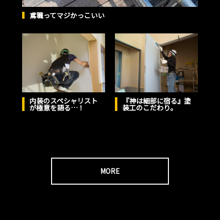
鳶職ってマジかっこいい
内装のスペシャリスト
『神は細部に宿る』塗
が極意を語る…！
装工のこだわり。
MORE