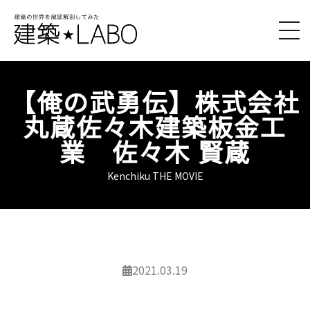
【俺の武勇伝】株式会社
丸蔵佐々木建築板金工
業 佐々木 賢蔵
Kenchiku THE MOVIE
2021.03.19