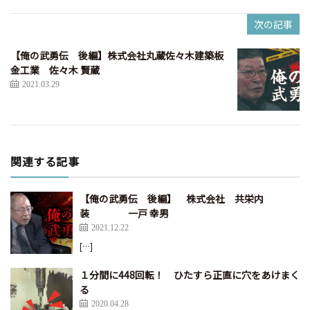
次の記事
【俺の武勇伝 後編】株式会社丸蔵佐々木建築板
金工業 佐々木 賢蔵
2021.03.29
関連する記事
【俺の武勇伝 後編】 株式会社 共栄内
装 一戸 幸男
2021.12.22
[…]
１分間に448回転！ ひたすら正直に穴をあけまく
る
2020.04.28