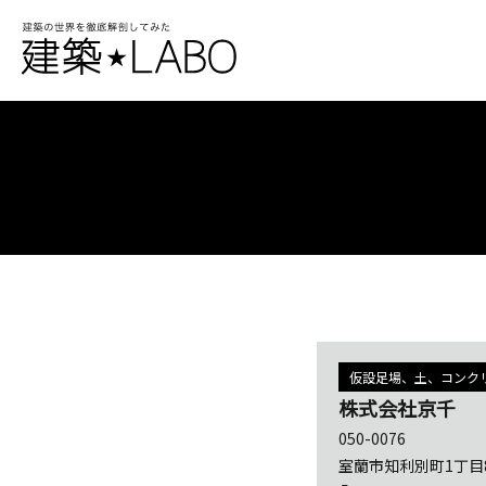
仮設足場、土、コンク
株式会社京千
050-0076
室蘭市知利別町1丁目8