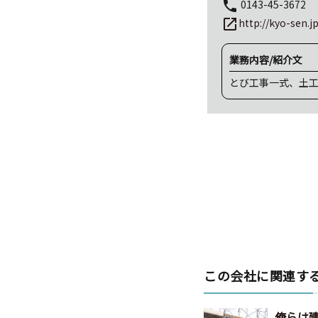
0143-45-3672
local_phone
http://kyo-sen.j
launch
業務内容/紹介文
とび工事一式、土
この会社に関連す
俺らは