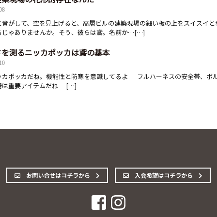
08
と音がして、空を見上げると、高層ビルの建築現場の細い板の上をスイスイと
るじゃありませんか。そう、彼らは鳶。名前か…[…]
さを測るニッカポッカは鳶の基本
10
ッカポッカだね。機能性と防寒を意識してるよ フルハーネスの安全帯、ボ
は重要アイテムだね […]
お問い合せはコチラから
入会希望はコチラから