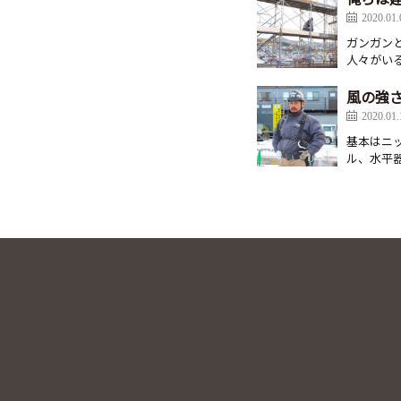
2020.01.
ガンガン
人々がい
風の強
2020.01.
基本はニ
ル、水平器