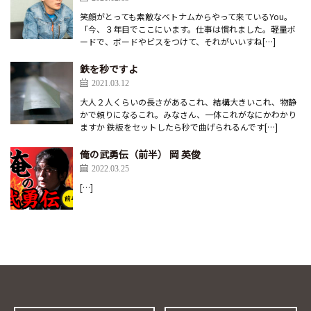
笑顔がとっても素敵なベトナムからやって来ているYou。
「今、３年目でここにいます。仕事は慣れました。軽量ボ
ードで、ボードやビスをつけて、それがいいすね[…]
鉄を秒ですよ
2021.03.12
大人２人くらいの長さがあるこれ、結構大きいこれ、物静
かで頼りになるこれ。みなさん、一体これがなにかわかり
ますか 鉄板をセットしたら秒で曲げられるんです[…]
俺の武勇伝（前半） 岡 英俊
2022.03.25
[…]