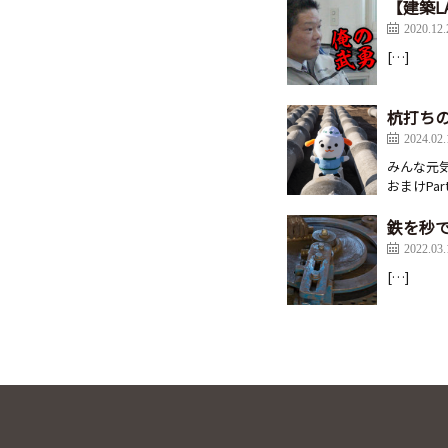
【建築L
2020.12.
[…]
杭打ちの
2024.02.
みんな元
おまけPa
鉄を秒
2022.03.
[…]