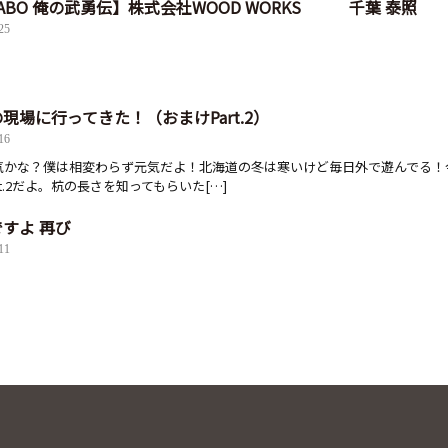
ABO 俺の武勇伝】株式会社WOOD WORKS 千葉 泰照
25
現場に行ってきた！（おまけPart.2）
16
気かな？僕は相変わらず元気だよ！北海道の冬は寒いけど毎日外で遊んでる！
rt.2だよ。杭の長さを知ってもらいた[…]
ですよ 再び
11