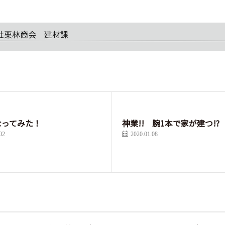
社栗林商会 建材課
なってみた！
神業!! 腕1本で家が建つ!?
02
2020.01.08