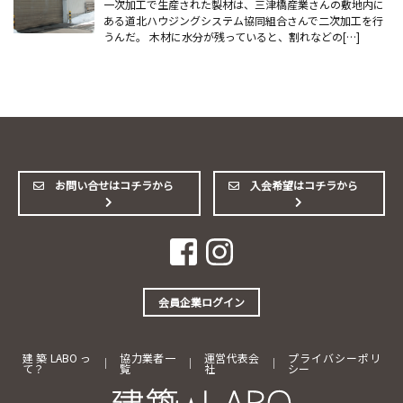
一次加工で生産された製材は、三津橋産業さんの敷地内に
ある道北ハウジングシステム協同組合さんで二次加工を行
うんだ。 木材に水分が残っていると、割れなどの[…]
お問い合せはコチラから
入会希望はコチラから
会員企業ログイン
建築LABOっ
協力業者一
運営代表会
プライバシーポリ
｜
｜
｜
て？
覧
社
シー