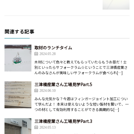
関連する記事
取材のランチタイム
2024.05.28
木材について色々と教えてもらっていたらもうお昼だ！士
別といったらサフォークラム☆ということで三津橋産業さ
んのみなさんが美味しいサフォークラムが食べられ[…]
三津橋産業さん工場見学Part.5
2024.06.10
みんな元気かな？今週はフィンガージョイント加工につい
て学んだよ！ 本来は使えないような短い製材を繋いで、一
つの材として有効利用することができる画期的な[…]
三津橋産業さん工場見学Part.3
2024.05.13