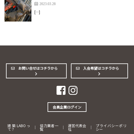
2023.03.28
[…]
お問い合せはコチラから
入会希望はコチラから
会員企業ログイン
建築LABOっ
協力業者一
運営代表会
プライバシーポリ
｜
｜
｜
て？
覧
社
シー