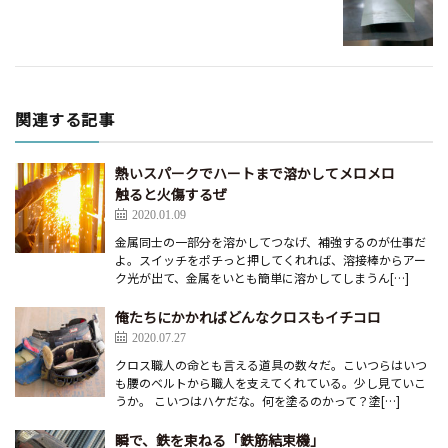
関連する記事
熱いスパークでハートまで溶かしてメロメロ
触ると火傷するぜ
2020.01.09
金属同士の一部分を溶かしてつなげ、補強するのが仕事だ
よ。スイッチをポチっと押してくれれば、溶接棒からアー
ク光が出て、金属をいとも簡単に溶かしてしまうん[…]
俺たちにかかればどんなクロスもイチコロ
2020.07.27
クロス職人の命とも言える道具の数々だ。こいつらはいつ
も腰のベルトから職人を支えてくれている。少し見ていこ
うか。 こいつはハケだな。何を塗るのかって？塗[…]
瞬で、鉄を束ねる「鉄筋結束機」